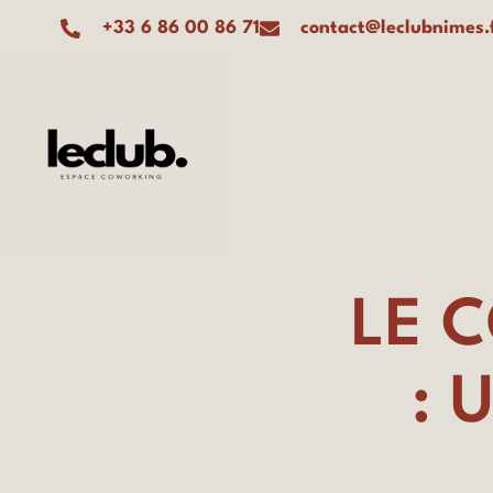
+33 6 86 00 86 71
contact@leclubnimes.
LE 
: 