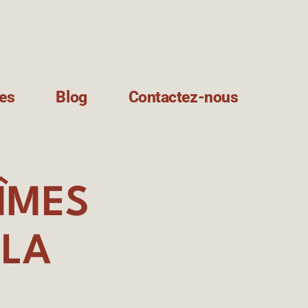
res
Blog
Contactez-nous
ÎMES
 LA