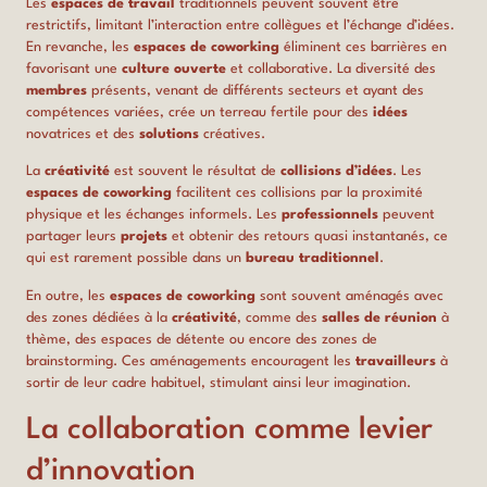
Les
espaces de travail
traditionnels peuvent souvent être
restrictifs, limitant l’interaction entre collègues et l’échange d’idées.
En revanche, les
espaces de coworking
éliminent ces barrières en
favorisant une
culture ouverte
et collaborative. La diversité des
membres
présents, venant de différents secteurs et ayant des
compétences variées, crée un terreau fertile pour des
idées
novatrices et des
solutions
créatives.
La
créativité
est souvent le résultat de
collisions d’idées
. Les
espaces de coworking
facilitent ces collisions par la proximité
physique et les échanges informels. Les
professionnels
peuvent
partager leurs
projets
et obtenir des retours quasi instantanés, ce
qui est rarement possible dans un
bureau traditionnel
.
En outre, les
espaces de coworking
sont souvent aménagés avec
des zones dédiées à la
créativité
, comme des
salles de réunion
à
thème, des espaces de détente ou encore des zones de
brainstorming. Ces aménagements encouragent les
travailleurs
à
sortir de leur cadre habituel, stimulant ainsi leur imagination.
La collaboration comme levier
d’innovation