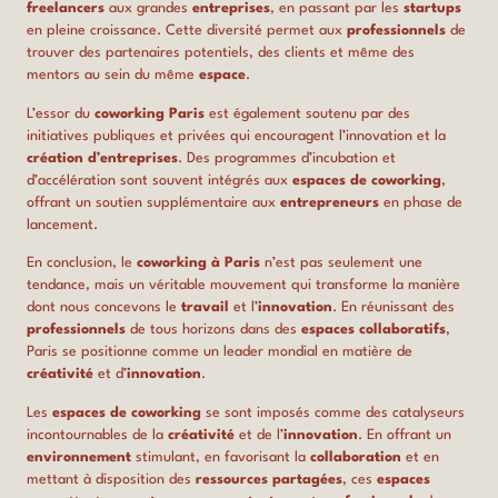
freelancers
aux grandes
entreprises
, en passant par les
startups
en pleine croissance. Cette diversité permet aux
professionnels
de
trouver des partenaires potentiels, des clients et même des
mentors au sein du même
espace
.
L’essor du
coworking Paris
est également soutenu par des
initiatives publiques et privées qui encouragent l’innovation et la
création d’entreprises
. Des programmes d’incubation et
d’accélération sont souvent intégrés aux
espaces de coworking
,
offrant un soutien supplémentaire aux
entrepreneurs
en phase de
lancement.
En conclusion, le
coworking à Paris
n’est pas seulement une
tendance, mais un véritable mouvement qui transforme la manière
dont nous concevons le
travail
et l’
innovation
. En réunissant des
professionnels
de tous horizons dans des
espaces collaboratifs
,
Paris se positionne comme un leader mondial en matière de
créativité
et d’
innovation
.
Les
espaces de coworking
se sont imposés comme des catalyseurs
incontournables de la
créativité
et de l’
innovation
. En offrant un
environnement
stimulant, en favorisant la
collaboration
et en
mettant à disposition des
ressources partagées
, ces
espaces