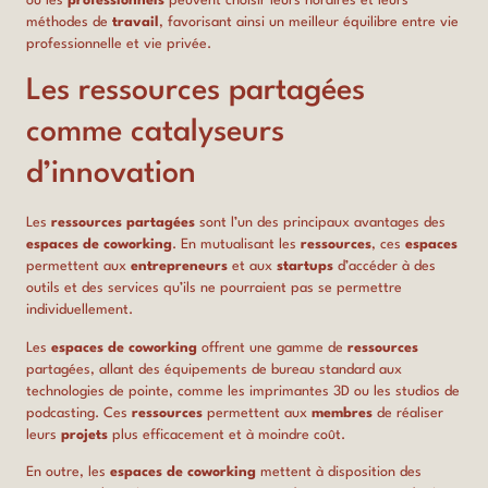
où les
professionnels
peuvent choisir leurs horaires et leurs
méthodes de
travail
, favorisant ainsi un meilleur équilibre entre vie
professionnelle et vie privée.
Les ressources partagées
comme catalyseurs
d’innovation
Les
ressources partagées
sont l’un des principaux avantages des
espaces de coworking
. En mutualisant les
ressources
, ces
espaces
permettent aux
entrepreneurs
et aux
startups
d’accéder à des
outils et des services qu’ils ne pourraient pas se permettre
individuellement.
Les
espaces de coworking
offrent une gamme de
ressources
partagées, allant des équipements de bureau standard aux
technologies de pointe, comme les imprimantes 3D ou les studios de
podcasting. Ces
ressources
permettent aux
membres
de réaliser
leurs
projets
plus efficacement et à moindre coût.
En outre, les
espaces de coworking
mettent à disposition des