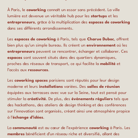
À Paris, le
coworking
connaît un essor sans précédent. La ville
lumière est devenue un véritable hub pour les
startups
et les
entrepreneurs
, grâce à la multiplication des
espaces de coworking
dans ses différents arrondissements.
Les
espaces de coworking
à Paris, tels que
Charue Duboc
, offrent
bien plus qu’un simple bureau. Ils créent un
environnement
où les
entrepreneurs
peuvent se rencontrer, échanger et collaborer. Ces
espaces
sont souvent situés dans des quartiers dynamiques,
proches des réseaux de transport, ce qui facilite la
mobilité
et
l’accès aux
ressources
.
Les
coworking spaces
parisiens sont réputés pour leur design
moderne et leurs
installations
variées. Des
salles de réunion
équipées aux terrasses avec vue sur la Seine, tout est pensé pour
stimuler la
créativité
. De plus, des
événements réguliers
tels que
des hackathons, des ateliers de design thinking et des conférences
sur l’innovation sont organisés, créant ainsi une atmosphère propice
à l’
échange d’idées
.
La
communauté
est au cœur de l’expérience
coworking
à Paris. Les
membres
bénéficient d’un réseau riche et diversifié, allant des