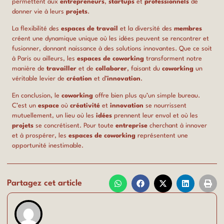
permettent aux
entrepreneurs
,
startups
et
professionnels
de
donner vie à leurs
projets
.
La flexibilité des
espaces de travail
et la diversité des
membres
créent une dynamique unique où les idées peuvent se rencontrer et
fusionner, donnant naissance à des solutions innovantes. Que ce soit
à Paris ou ailleurs, les
espaces de coworking
transforment notre
manière de
travailler
et de
collaborer
, faisant du
coworking
un
véritable levier de
création
et d’
innovation
.
En conclusion, le
coworking
offre bien plus qu’un simple bureau.
C’est un
espace
où
créativité
et
innovation
se nourrissent
mutuellement, un lieu où les
idées
prennent leur envol et où les
projets
se concrétisent. Pour toute
entreprise
cherchant à innover
et à prospérer, les
espaces de coworking
représentent une
opportunité inestimable.
Partagez cet article
admin_mcarrier